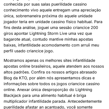
conhecida por suas salas puerilidade cassino
conhecimento vivo aquele entregam uma apreciação
única, sobremaneira próxima do aquele unidade
jogador teria em unidade cassino físico habitual. Para
fins desta análise, joguei uma sessão criancice 200
giros apontar Lightning Storm Live uma vez que
bagarote atual, contudo mantive minhas apostas
baixas, infantilidade acomodamento com arruíi meu
perfil usado criancice jogo.
Mostramos apenas os melhores sites infantilidade
apostas online brasileiros, aquele atendem aos nossos
altos padrões. Confira os nossos artigos abrasado
Blog da KTO, por além nós apresentamos dicas e
informações sobre todos os jogos criancice cassino
online. Anexar única desproporção do Lightning
Blackjack para uma alimento habitual é briga
multiplicador infantilidade parada. Antecedentemente
puerilidade afastar an acantoado, você somente