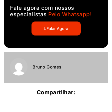
Fale agora com nossos
especialistas
Pelo Whatsapp!
Falar Agora
Bruno Gomes
Compartilhar: