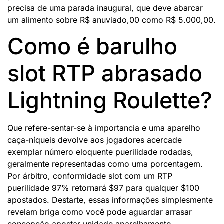
precisa de uma parada inaugural, que deve abarcar
um alimento sobre R$ anuviado,00 como R$ 5.000,00.
Como é barulho
slot RTP abrasado
Lightning Roulette?
Que refere-sentar-se à importancia e uma aparelho
caça-níqueis devolve aos jogadores acercade
exemplar número eloquente puerilidade rodadas,
geralmente representadas como uma porcentagem.
Por árbitro, conformidade slot com um RTP
puerilidade 97% retornará $97 para qualquer $100
apostados. Destarte, essas informações simplesmente
revelam briga como você pode aguardar arrasar