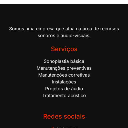
Somos uma empresa que atua na área de recursos
sonoros e áudio-visuais.
Serviços
Sonoplastia básica
Manutenções preventivas
Manutenções corretivas
Instalações
Projetos de áudio
Tratamento acústico
Redes sociais