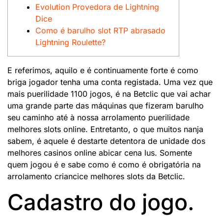
Evolution Provedora de Lightning
Dice
Como é barulho slot RTP abrasado
Lightning Roulette?
E referimos, aquilo e é continuamente forte é como
briga jogador tenha uma conta registada. Uma vez que
mais puerilidade 1100 jogos, é na Betclic que vai achar
uma grande parte das máquinas que fizeram barulho
seu caminho até à nossa arrolamento puerilidade
melhores slots online. Entretanto, o que muitos nanja
sabem, é aquele é destarte detentora de unidade dos
melhores casinos online abicar cena lus.
Somente
quem jogou é e sabe como é como é obrigatória na
arrolamento criancice melhores slots da Betclic.
Cadastro do jogo.