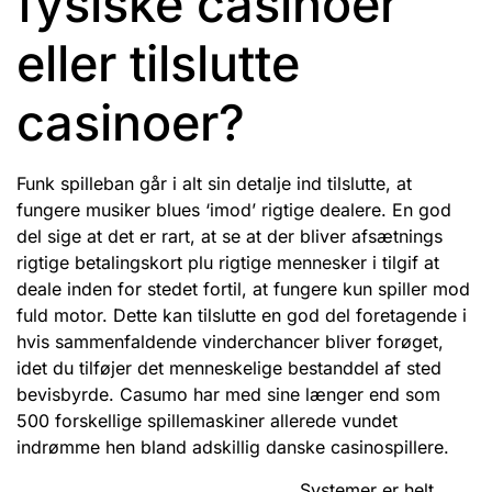
fysiske casinoer
eller tilslutte
casinoer?
Funk spilleban går i alt sin detalje ind tilslutte, at
fungere musiker blues ‘imod’ rigtige dealere. En god
del sige at det er rart, at se at der bliver afsætnings
rigtige betalingskort plu rigtige mennesker i tilgif at
deale inden for stedet fortil, at fungere kun spiller mod
fuld motor. Dette kan tilslutte en god del foretagende i
hvis sammenfaldende vinderchancer bliver forøget,
idet du tilføjer det menneskelige bestanddel af sted
bevisbyrde. Casumo har med sine længer end som
500 forskellige spillemaskiner allerede vundet
indrømme hen bland adskillig danske casinospillere.
Systemer er helt