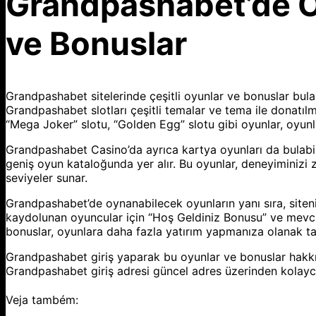
Grandpashabet’de O
ve Bonuslar
Grandpashabet sitelerinde çeşitli oyunlar ve bonuslar bulabil
Grandpashabet slotları çeşitli temalar ve tema ile donatıl
“Mega Joker” slotu, “Golden Egg” slotu gibi oyunlar, oyunla
Grandpashabet Casino’da ayrıca kartya oyunları da bulabilir
geniş oyun kataloğunda yer alır. Bu oyunlar, deneyiminizi ze
seviyeler sunar.
Grandpashabet’de oynanabilecek oyunların yanı sıra, sitenin
kaydolunan oyuncular için “Hoş Geldiniz Bonusu” ve mevcut
bonuslar, oyunlara daha fazla yatırım yapmanıza olanak tan
Grandpashabet giriş yaparak bu oyunlar ve bonuslar hakkınd
Grandpashabet giriş adresi güncel adres üzerinden kolayca
Veja também: