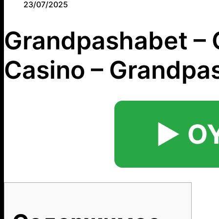
23/07/2025
Grandpashabet –
Casino – Grandpas
▶️ 