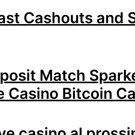
ast Cashouts and 
posit Match Sparke
e Casino Bitcoin C
ve casino al prossi