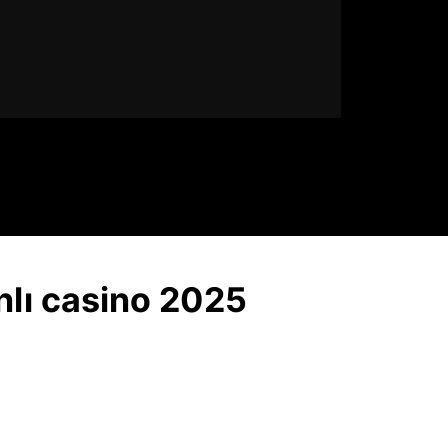
lı casino 2025