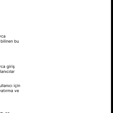
yca
 bilinen bu
ca giriş
anıcılar
llanıcı için
yatırma ve