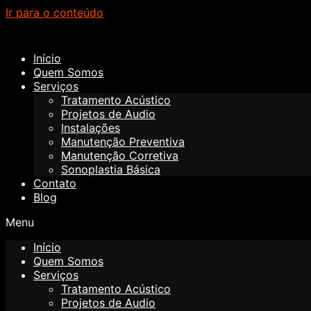
Ir para o conteúdo
Início
Quem Somos
Serviços
Tratamento Acústico
Projetos de Audio
Instalações
Manutenção Preventiva
Manutenção Corretiva
Sonoplastia Básica
Contato
Blog
Menu
Início
Quem Somos
Serviços
Tratamento Acústico
Projetos de Audio