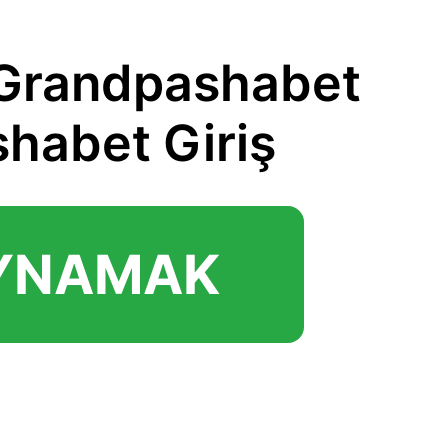
 Grandpashabet
habet Giriş
OYNAMAK