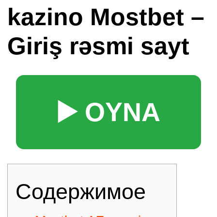
kazino Mostbet –
Giriş rəsmi sayt
▶️ OYNA
Содержимое