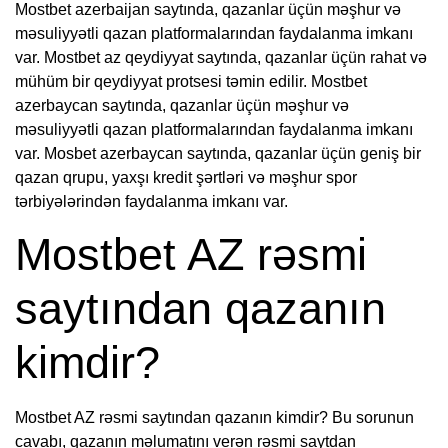
Mostbet azerbaijan saytında, qazanlar üçün məşhur və
məsuliyyətli qazan platformalarından faydalanma imkanı
var. Mostbet az qeydiyyat saytında, qazanlar üçün rahat və
mühüm bir qeydiyyat protsesi təmin edilir. Mostbet
azerbaycan saytında, qazanlar üçün məşhur və
məsuliyyətli qazan platformalarından faydalanma imkanı
var. Mosbet azerbaycan saytında, qazanlar üçün geniş bir
qazan qrupu, yaxşı kredit şərtləri və məşhur spor
tərbiyələrindən faydalanma imkanı var.
Mostbet AZ rəsmi
saytından qazanın
kimdir?
Mostbet AZ rəsmi saytından qazanın kimdir? Bu sorunun
cavabı, qazanın məlumatını verən rəsmi saytdan