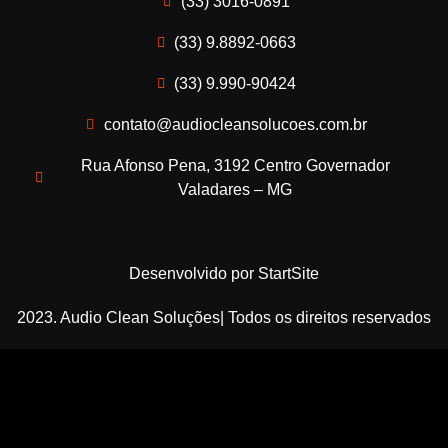
(33) 3016-0891
(33) 9.8892-0663
(33) 9.990-90424
contato@audiocleansolucoes.com.br
Rua Afonso Pena, 3192 Centro Governador
Valadares – MG
Desenvolvido por StartSite
2023. Audio Clean Soluções| Todos os direitos reservados